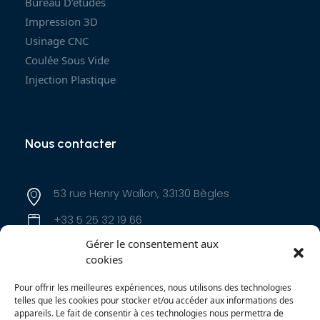
Bureau D’études
Impression 3D
Usinage CNC
Coulée Sous Vide
Injection Plastique
Nous contacter
53 rue Henry Wallon, 33130 Bègles
+33 5 25 32 19 66
Gérer le consentement aux
contact@innoproduct.fr
cookies
Pour offrir les meilleures expériences, nous utilisons des technologies
telles que les cookies pour stocker et/ou accéder aux informations des
appareils. Le fait de consentir à ces technologies nous permettra de