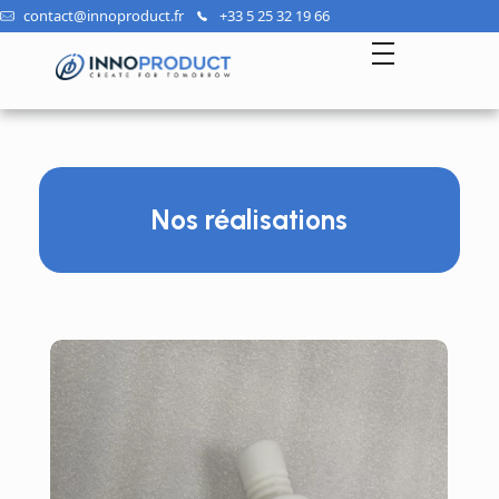
contact@innoproduct.fr​
+33 5 25 32 19 66
InnoProduct
Nos réalisations